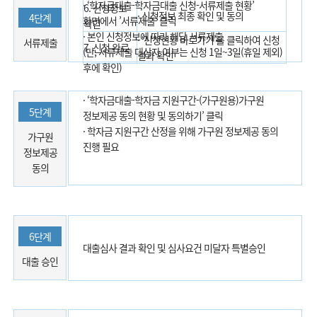
· ‘학자금대출-학자금대출 신청-서류제출 현황’
6. 신청정보
· 신청정보 최종 확인 및 동의
4단계
화면에서 ’서류제출‘ 클릭
확인
· 본인 신청정보에 따라 해당 서류제출
· ‘신청현황 바로가기’를 클릭하여 신청
서류제출
7. 신청 완료
(단, 서류제출 대상자 여부는 신청 1일~3일(휴일 제외)
결과 확인
후에 확인)
· ‘학자금대출-학자금 지원구간-(가구원용)가구원
5단계
정보제공 동의 현황 및 동의하기’ 클릭
· 학자금 지원구간 산정을 위해 가구원 정보제공 동의
가구원
진행 필요
정보제공
동의
6단계
대출심사 결과 확인 및 심사요건 미달자 특별승인
대출 승인