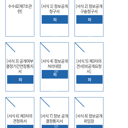
수수료[제7조관
[서식 1] 정보공개
[서식 2] 정보공개
련]
청구서
구술청구서
파
파
일
일
다
다
운
운
로
로
[서식 3] 공개여부
[서식 4] 정보공개
[서식 5] 제3자의
드
드
결정기간연장통지
처리대장
견서[비공개요청
서
서]
파
파
파
일
일
일
다
다
다
운
운
운
로
로
로
[서식 6] 제3자의
[서식 7] 정보 공개
[서식 8] 정보공개
드
견청취서
결정통지서
위임장
드
드