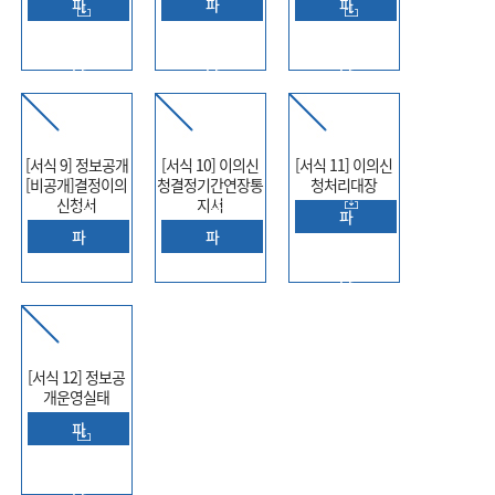
파
파
파
일
일
일
다
다
다
운
운
운
로
로
로
[서식 9] 정보공개
[서식 10] 이의신
[서식 11] 이의신
드
드
드
[비공개]결정이의
청결정기간연장통
청처리대장
신청서
지서
파
파
파
일
일
일
다
다
다
운
운
운
로
로
로
[서식 12] 정보공
드
개운영실태
드
드
파
일