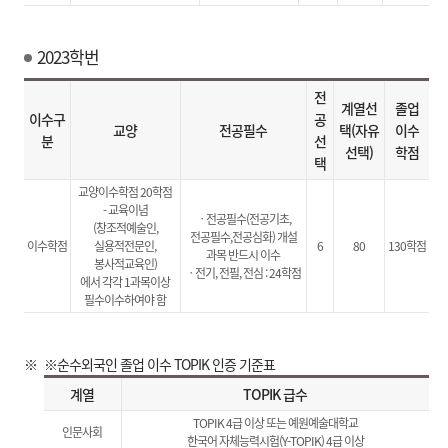
2023학번
전
계열선
졸업
이수구
공
교양
전공필수
택(자유
이수
분
선
선택)
학점
택
교양이수학점 20학점
- 교육이념
ㆍ전공필수(전공기초,
(창조적예술인,
전공필수,전공심화) 개설
이수학점
실용적전문인,
6
80
130학점
과목 반드시 이수
봉사적교육인)
ㆍ전기, 전필, 전심 : 24학점
에서 각각 1과목이상
필수이수하여야 함
※순수외국인 졸업 이수 TOPIK 인증 기준표
계열
TOPIK 급수
TOPIK 4급 이상 또는 예원예술대학교
인문사회
한국어 자체능력시험(Y-TOPIK) 4급 이상