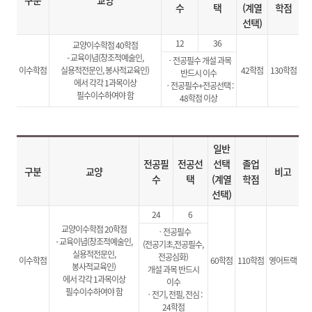
구분
교양
수
택
(계열
학점
선택)
12
36
교양이수학점 40학점
- 교육이념(창조적예술인,
ㆍ전공필수 개설 과목
이수학점
실용적전문인, 봉사적교육인)
42학점
130학점
반드시 이수
에서 각각 1과목이상
ㆍ전공필수+전공선택 :
필수이수하여야 함
48학점 이상
일반
전공필
전공선
선택
졸업
구분
교양
비고
수
택
(계열
학점
선택)
24
6
교양이수학점 20학점
ㆍ전공필수
- 교육이념(창조적예술인,
(전공기초,전공필수,
실용적전문인,
전공심화)
이수학점
60학점
110학점
영어트랙
봉사적교육인)
개설 과목 반드시
에서 각각 1과목이상
이수
필수이수하여야 함
ㆍ전기, 전필, 전심 :
24학점