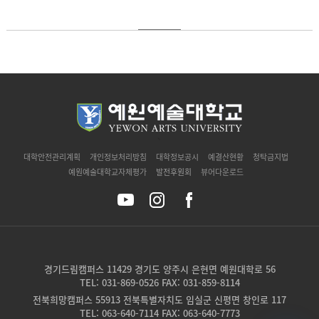
`
대학안전관리계획
개인정보처리방침
대학정보공시
예결산현황
청탁금지법
예원예술대학교자체평가
발전후원회
뷰어다운로드
경기드림캠퍼스 11429 경기도 양주시 은현면 예원대학로 56
TEL: 031-869-0526 FAX: 031-859-8114
전북희망캠퍼스 55913 전북특별자치도 임실군 신평면 창인로 117
TEL: 063-640-7114 FAX: 063-640-7773