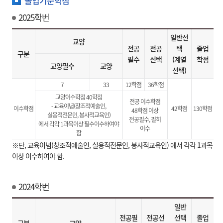
졸업기준학점
2025학번
일반선
교양
전공
전공
택
졸업
구분
필수
선택
(계열
학점
교양필수
교양
선택)
7
33
12학점
36학점
교양이수학점 40학점
전공 이수학점
- 교육이념(창조적예술인,
이수학점
42학점
130학점
48학점 이상
실용적전문인, 봉사적교육인)
전공필수, 필히
에서 각각 1과목이상 필수이수하여야
이수
함
※단, 교육이념(창조적예술인, 실용적전문인, 봉사적교육인) 에서 각각 1과목
이상 이수하여야 함.
2024학번
일반
전공필
전공선
선택
졸업