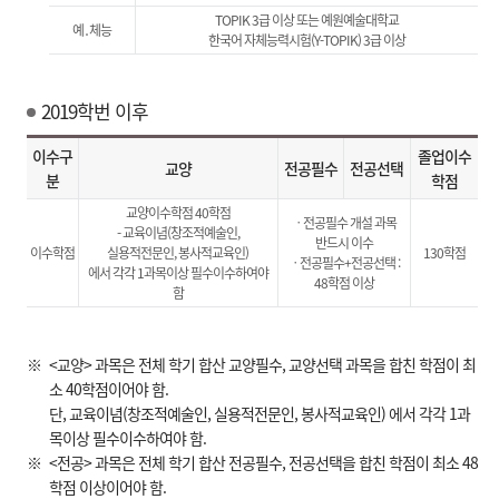
TOPIK 3급 이상 또는 예원예술대학교
예․체능
한국어 자체능력시험(Y-TOPIK) 3급 이상
2019학번 이후
이수구
졸업이수
교양
전공필수
전공선택
분
학점
교양이수학점 40학점
ㆍ전공필수 개설 과목
- 교육이념(창조적예술인,
반드시 이수
이수학점
실용적전문인, 봉사적교육인)
130학점
ㆍ전공필수+전공선택 :
에서 각각 1과목이상 필수이수하여야
48학점 이상
함
<교양> 과목은 전체 학기 합산 교양필수, 교양선택 과목을 합친 학점이 최
소 40학점이어야 함.
단, 교육이념(창조적예술인, 실용적전문인, 봉사적교육인) 에서 각각 1과
목이상 필수이수하여야 함.
<전공> 과목은 전체 학기 합산 전공필수, 전공선택을 합친 학점이 최소 48
학점 이상이어야 함.