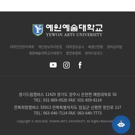
`
대학안전관리계획
개인정보처리방침
대학정보공시
예결산현황
청탁금지법
예원예술대학교자체평가
발전후원회
뷰어다운로드
경기드림캠퍼스 11429 경기도 양주시 은현면 예원대학로 56
TEL: 031-869-0526 FAX: 031-859-8114
전북희망캠퍼스 55913 전북특별자치도 임실군 신평면 창인로 117
TEL: 063-640-7114 FAX: 063-640-7773
Copyright © 2014-2026. YEWON ARTS UNIVERSITY. All Rights Reserved.