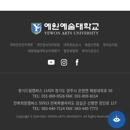
`
대학안전관리계획
개인정보처리방침
대학정보공시
예결산현황
청탁금지법
예원예술대학교자체평가
발전후원회
뷰어다운로드
경기드림캠퍼스 11429 경기도 양주시 은현면 예원대학로 56
TEL: 031-869-0526 FAX: 031-859-8114
전북희망캠퍼스 55913 전북특별자치도 임실군 신평면 창인로 117
TEL: 063-640-7114 FAX: 063-640-7773
Copyright © 2014-2026. YEWON ARTS UNIVERSITY. All Rights Reserved.