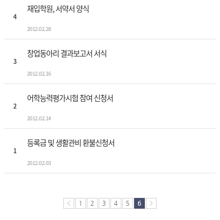
재입학원, 서약서 양식
4
2012.02.28
창업동아리 결과보고서 서식
3
2012.02.16
어학능력평가시험 참여 신청서
2
2012.02.14
등록금 및 생활관비 환불신청서
1
2012.02.03
1
2
3
4
5
6