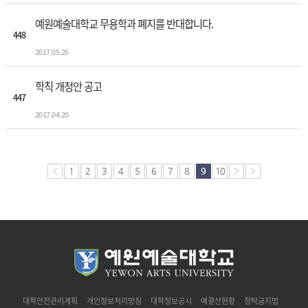
예원예술대학교 무용학과 폐지를 반대합니다.
448
2017.05.26
학칙 개정안 공고
447
2017.04.20
1
2
3
4
5
6
7
8
9
10
`
대학안전관리계획
개인정보처리방침
대학정보공시
예결산현황
청탁금지법