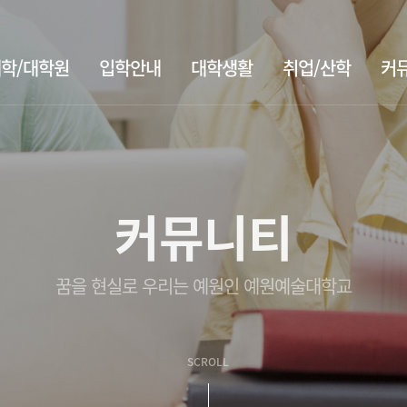
학/대학원
입학안내
대학생활
취업/산학
커
커뮤니티
꿈을 현실로 우리는 예원인 예원예술대학교
SCROLL