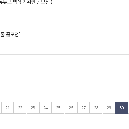
도 유튜브 영상 기획안 공모전 )
숏폼 공모전'
21
22
23
24
25
26
27
28
29
30