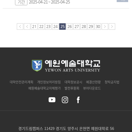
기간
2025-04-21 ~ 2025-04-25
21
22
23
24
25
26
27
28
29
30
`
대학안전관리계획
개인정보처리방침
대학정보공시
예결산현황
청탁금지법
예원예술대학교자체평가
발전후원회
뷰어다운로드
경기드림캠퍼스 11429 경기도 양주시 은현면 예원대학로 56