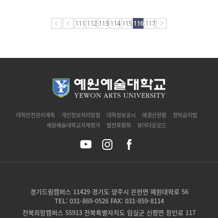
111
112
113
114
115
116
117
`
대학안전관리계획
개인정보처리방침
대학정보공시
예결산현황
청탁금지법
예원예술대학교자체평가
발전후원회
뷰어다운로드
경기드림캠퍼스 11429 경기도 양주시 은현면 예원대학로 56
TEL: 031-869-0526 FAX: 031-859-8114
전북희망캠퍼스 55913 전북특별자치도 임실군 신평면 창인로 117