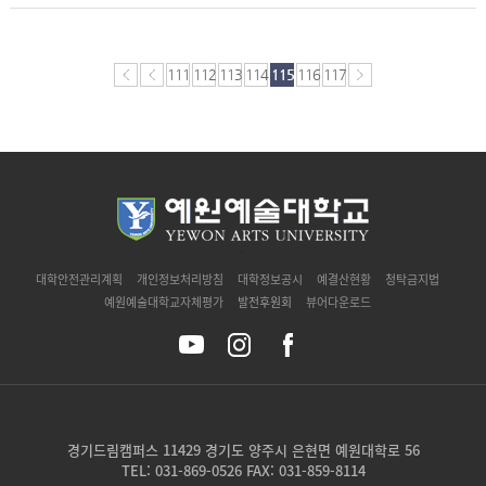
111
112
113
114
115
116
117
`
대학안전관리계획
개인정보처리방침
대학정보공시
예결산현황
청탁금지법
예원예술대학교자체평가
발전후원회
뷰어다운로드
경기드림캠퍼스 11429 경기도 양주시 은현면 예원대학로 56
TEL: 031-869-0526 FAX: 031-859-8114