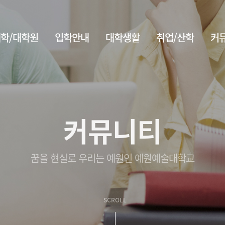
학/대학원
입학안내
대학생활
취업/산학
커
커뮤니티
꿈을 현실로 우리는 예원인 예원예술대학교
SCROLL