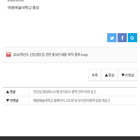
2022.05.31
예원예술대학교 총장
2023학년도 신입생모집 관련 홍보인쇄물 제작 품목.hwp
목록
▲윗글
▼아랫글
▲ 윗글
전산실 정보화시스템 유지보수 용역 견적 의뢰 공고
▼ 아랫글
예원예술대학교 홈페이지 고도화 및 유지관리용역 입찰 재공고