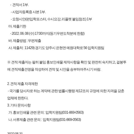
- 견적서 1부.
- 사업자등록증 사본 1부.
- 요청시안(편입학포스터, 수시요강, 리플렛 붙임참조) 1부
마. 제출기한
- 2022. 06. 08 (수) 17:00까지(등기우편도착분에 한함)
바. 제출방법 : 우편제출
사. 제출처 : 11429) 경기도 양주시 은현면 예원대학로 56 입학지원팀
※ 견적 제출자는 필히 붙임 홍보인쇄물 제작사항을 확인 및 완전히 숙지하고, 겉봉투
에 견적제출건명을 작성하여 견적 및 시안을 송부하여주시기 바람.
2. 견적 제출 자격제한
- 국가를 당사자로 하는 계약에 관한 법률시행령 제12조의 규정에 의한 자격을 갖춘
업체에 한한다.
3. 기타 문의사항
가. 홍보인쇄물 관련 문의 : 입학지원팀(031-869-0563)
나. 서류제출 관련 문의 : 입학지원팀(031-869-0563)