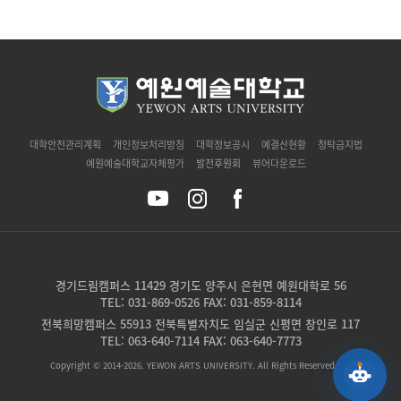
`
대학안전관리계획
개인정보처리방침
대학정보공시
예결산현황
청탁금지법
예원예술대학교자체평가
발전후원회
뷰어다운로드
경기드림캠퍼스 11429 경기도 양주시 은현면 예원대학로 56
TEL: 031-869-0526 FAX: 031-859-8114
전북희망캠퍼스 55913 전북특별자치도 임실군 신평면 창인로 117
TEL: 063-640-7114 FAX: 063-640-7773
Copyright © 2014-2026. YEWON ARTS UNIVERSITY. All Rights Reserved.