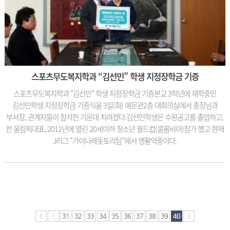
스포츠무도복지학과 “김선민” 학생 지정장학금 기증
스포츠무도복지학과 “김선민” 학생 지정장학금 기증본교 3학년에 재학중인
김선민학생 지정장학금 기증식을 3일(화) 예문관2층 대회의실에서 총장님과
부서장, 관계자들이 참석한 가운데 치려졌다.김선민학생은 수원공고를 졸업하고,
전 올림픽대표, 2011년에 열린 20세이하 청소년 월드컵(콜롬비아)참가 했고 현재
J리그 “가이나레돗토리팀”에서 맹활약중이다.
31
32
33
34
35
36
37
38
39
40