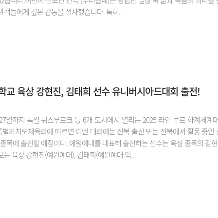
었습니다.이번에 선보인 연극 [우리읍내]는 평범한 일상 속 삶과 죽음의 의미를
관객들에게 깊은 감동을 선사했습니다. 특히..
교 육상 강현진, 김태희 선수 유니버시아드대회 출전!
 27일까지 독일 뒤스부르크 등 6개 도시에서 열리는 2025 라인-루르 하
별자치도체육회에 따르면 이번 대회에는 전북 출신 또는 전북에서 활동 중인 선수 
개 종목에 출전할 예정이다. 예원예대를 대표해 출전하는 선수는 육상 종목의 강
는 육상 강현진(예원예대), 김태희(예원예대·익..