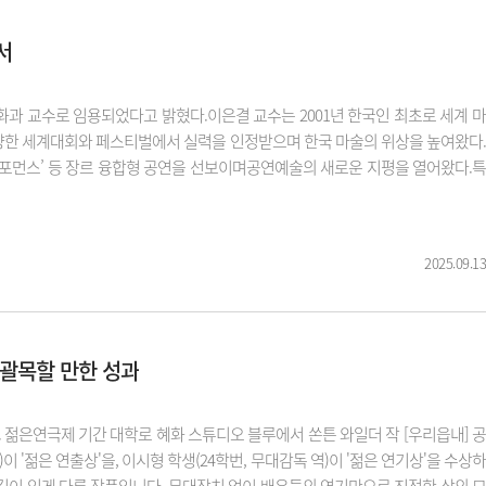
서
화과 교수로 임용되었다고 밝혔다.이은결 교수는 2001년 한국인 최초로 세계 마
고,이후 다양한 세계대회와 페스티벌에서 실력을 인정받으며 한국 마술의 위상을 높여왔다.
 퍼포먼스’ 등 장르 융합형 공연을 선보이며공연예술의 새로운 지평을 열어왔다.특
2025.09.13
 괄목할 만한 성과
젊은연극제 기간 대학로 혜화 스튜디오 블루에서 쏜튼 와일더 작 [우리읍내] 공
'젊은 연출상'을, 이시형 학생(24학번, 무대감독 역)이 '젊은 연기상'을 수상하