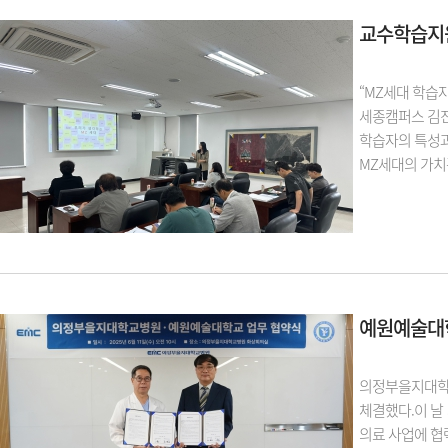
교수학습지원
“MZ세대 학습
세종캠퍼스 김진
학습자의 특성과
MZ세대의 가치
예원예술대
의정부을지대학교
체결했다.이 날
의료 사업에 협