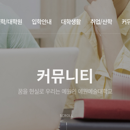
학/대학원
입학안내
대학생활
취업/산학
커
커뮤니티
꿈을 현실로 우리는 예원인 예원예술대학교
SCROLL