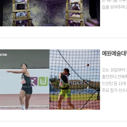
는 쾌거를 이루
습을 보여주며 
예원예술대학
오는 16일부터
출전한다.전북특
드민턴 등 13
주요 참가 선수로