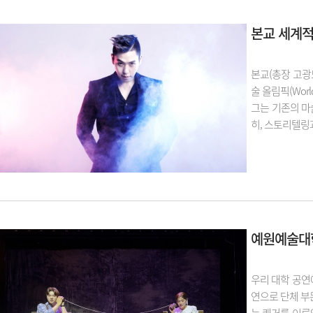
본교 세계적
본교(총장 고광
술 올림픽(Wor
그는 기존의 마
히, 스토리텔링과
예원예술대학
우리 대학 공연
연으로 단체 부문