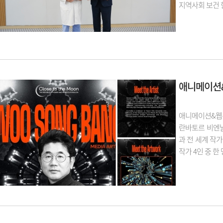
지역사회 보건 
애니메이션&
애니메이션&웹툰
란바토르 비엔날레
과 전 세계 작가
작가 4인 중 한