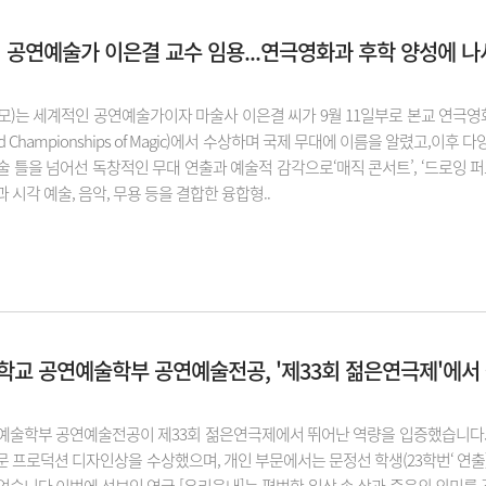
 공연예술가 이은결 교수 임용...연극영화과 후학 양성에 나
모)는 세계적인 공연예술가이자 마술사 이은결 씨가 9월 11일부로 본교 연극영
ld Championships of Magic)에서 수상하며 국제 무대에 이름을 알렸
술 틀을 넘어선 독창적인 무대 연출과 예술적 감각으로‘매직 콘서트’, ‘드로잉
 시각 예술, 음악, 무용 등을 결합한 융합형..
교 공연예술학부 공연예술전공, '제33회 젊은연극제'에서
예술학부 공연예술전공이 제33회 젊은연극제에서 뛰어난 역량을 입증했습니다. 
 프로덕션 디자인상을 수상했으며, 개인 부문에서는 문정선 학생(23학번‘ 연출)이 