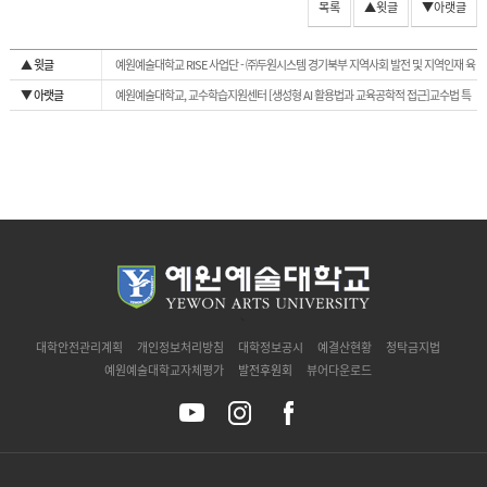
목록
▲윗글
▼아랫글
▲ 윗글
예원예술대학교 RISE 사업단 - ㈜두원시스템 경기북부 지역사회 발전 및 지역인재 육
성 위한 MOU체결
▼ 아랫글
예원예술대학교, 교수학습지원센터 [생성형 AI 활용법과 교육공학적 접근]교수법 특
강 성료
`
대학안전관리계획
개인정보처리방침
대학정보공시
예결산현황
청탁금지법
예원예술대학교자체평가
발전후원회
뷰어다운로드