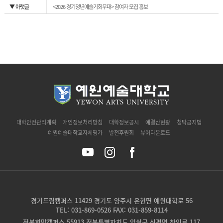
▼ 아랫글
<2026 경기청년예술기회무대> 참여자 모집 홍보
`
대학안전관리계획
개인정보처리방침
대학정보공시
예결산현황
청탁금지법
예원예술대학교자체평가
발전후원회
뷰어다운로드
경기드림캠퍼스 11429 경기도 양주시 은현면 예원대학로 56
TEL: 031-869-0526 FAX: 031-859-8114
전북희망캠퍼스 55913 전북특별자치도 임실군 신평면 창인로 117