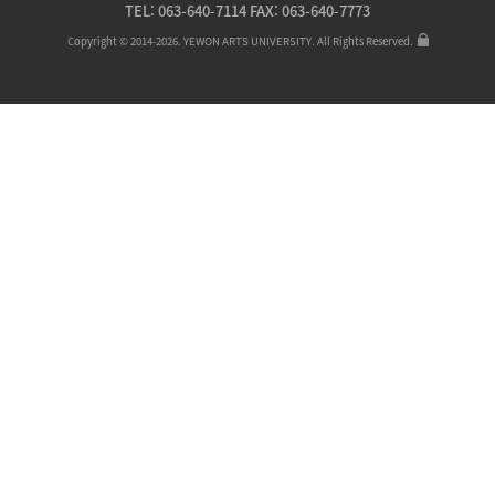
TEL: 063-640-7114 FAX: 063-640-7773
Copyright © 2014-2026. YEWON ARTS UNIVERSITY. All Rights Reserved.