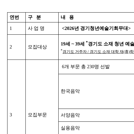
연번
구 분
내 용
1
사 업 명
<2026년 경기청년예술기회무대>
*
19세 ~ 39세
경기도 소재 청년 예
2
모집대상
*
경기도 거주자 / 경기도 소재 대학 재(휴)학
6개 부문 총 230명 선발
한국음악
3
모집부문
서양음악
실용음악