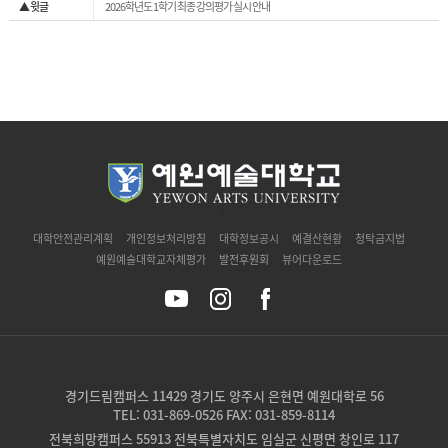
▲ 윗글
2026학년도 1학기 최종 강의평가 실시 안내
`
대학안전관리계획
개인정보처리방침
대학정보공시
예결산현황
청탁금지법
예원예술대학교자체평가
발전후원회
뷰어다운로드
경기드림캠퍼스 11429 경기도 양주시 은현면 예원대학로 56
TEL: 031-869-0526 FAX: 031-859-8114
전북희망캠퍼스 55913 전북특별자치도 임실군 신평면 창인로 117