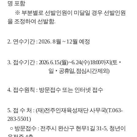
명 포함
※
부분별로 선발인원이 미달일 경우 선발인원
을 조정하여 선발함
.
2.
연수기간
:
2026. 8
월
~ 12
월 예정
3.
접수기간
:
2026. 6. 15.(
월
) ~ 6. 24.(
수
) 18:00
까지
(
토
‧
일
‧
공휴일
,
점심시간 제외
)
4.
접수원칙
:
방문접수 또는 인터넷 접수
5.
접 수 처
: (
재
)
전주인재육성재단 사무국
(T.063-
283-5501)
○
방문접수
:
전주시 완산구 현무
1
길
31-5,
청년이
음전주
4
층