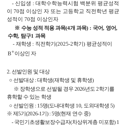
-
신입생
:
대학수학능력시험 백분위 평균성적
이
70
점 이상인 자 또는 고등학교 직전학년 평균
성적이
70
점 이상인자
※
수능 성적 적용 과목
(4
개 과목
) :
국어
,
영어
,
수학
,
탐구
1
과목
-
재학생
:
직전학기
(2025-2
학기
)
평균성적이
+
B
이상인 자
2. 선발인원 및 대상
○
선발대상
:
대학생
(
재학생 및 휴학생
)
※
장학생으로 선발될 경우
2026
년도
2
학기를
휴학할 수 있는 학생
○
선발인원
: 15
명
(
도내대학생
10,
도외대학생
5)
※
제
5
기
(2026-1
기
) : 5
명
(
현재 연수 중
)
-
국민기초생활보장수급자
(
차상위계층 미포함
)
1