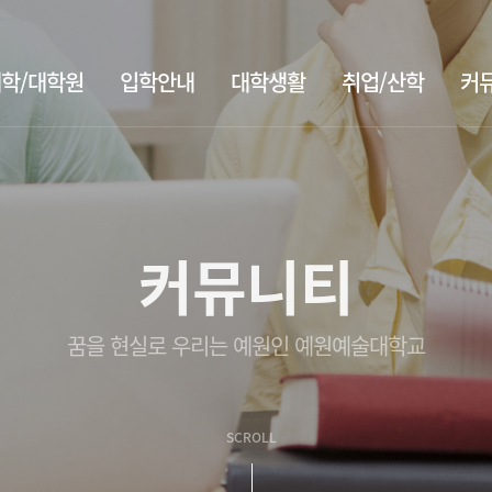
학/대학원
입학안내
대학생활
취업/산학
커
커뮤니티
꿈을 현실로 우리는 예원인 예원예술대학교
SCROLL