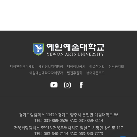
`
대학안전관리계획
개인정보처리방침
대학정보공시
예결산현황
청탁금지법
예원예술대학교자체평가
발전후원회
뷰어다운로드
경기드림캠퍼스 11429 경기도 양주시 은현면 예원대학로 56
TEL: 031-869-0526 FAX: 031-859-8114
전북희망캠퍼스 55913 전북특별자치도 임실군 신평면 창인로 117
TEL: 063-640-7114 FAX: 063-640-7773