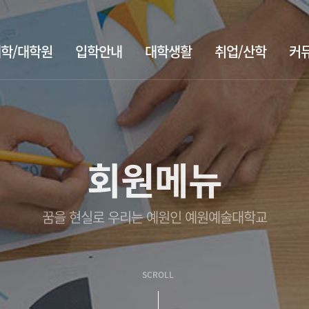
학/대학원
입학안내
대학생활
취업/산학
커
회원메뉴
꿈을 현실로 우리는 예원인 예원예술대학교
SCROLL