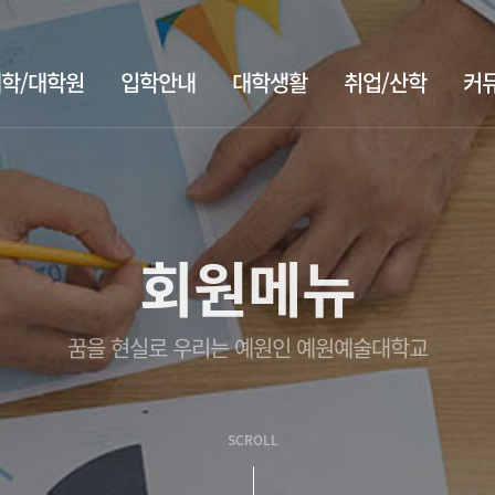
학/대학원
입학안내
대학생활
취업/산학
커
회원메뉴
꿈을 현실로 우리는 예원인 예원예술대학교
SCROLL