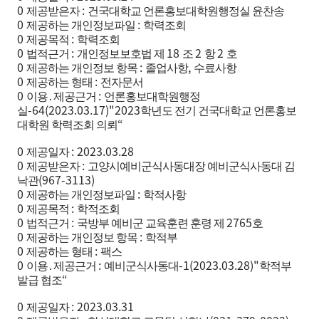
0
:
제공받은자
건국대학교 언론홍보대학원행정실 윤찬송
0
:
제공하는 개인정보파일
학력조회
0
:
제공목적
학력조회
0
:
18
2
2
법적근거
개인정보보호법 제
조
항
호
0
:
,
제공하는 개인정보 항목
졸업사항
수료사항
0
:
제공하는 형태
전자문서
0
:
이용
․
제공근거
언론홍보대학원행정
-64(2023.03.17)"2023
실
학년도 전기 건국대학교 언론홍보
“
대학원 학력조회 의뢰
0
: 2023.03.28
제공일자
0
:
제공받은자
고양시예비군식사동대장 예비군식사동대 김
(967-3113)
낙관
0
:
제공하는 개인정보파일
학적사항
0
:
제공목적
학적조회
0
:
2765
법적근거
국방부 예비군 교육훈련 훈령 제
호
0
:
제공하는 개인정보 항목
학적부
0
:
제공하는 형태
팩스
0
:
-1(2023.03.28)"
이용
․
제공근거
예비군식사동대
학적부
“
발급 협조
0
: 2023.03.31
제공일자