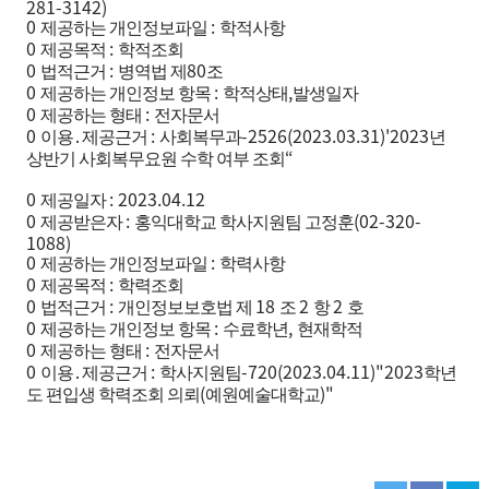
281-3142)
0
:
제공하는 개인정보파일
학적사항
0
:
제공목적
학적조회
0
:
80
법적근거
병역법 제
조
0
:
,
제공하는 개인정보 항목
학적상태
발생일자
0
:
제공하는 형태
전자문서
0
:
-2526(2023.03.31)'2023
이용
․
제공근거
사회복무과
년
“
상반기 사회복무요원 수학 여부 조회
0
: 2023.04.12
제공일자
0
:
(02-320-
제공받은자
홍익대학교 학사지원팀 고정훈
1088)
0
:
제공하는 개인정보파일
학력사항
0
:
제공목적
학력조회
0
:
18
2
2
법적근거
개인정보보호법 제
조
항
호
0
:
,
제공하는 개인정보 항목
수료학년
현재학적
0
:
제공하는 형태
전자문서
0
:
-720(2023.04.11)"2023
이용
․
제공근거
학사지원팀
학년
(
)"
도 편입생 학력조회 의뢰
예원예술대학교