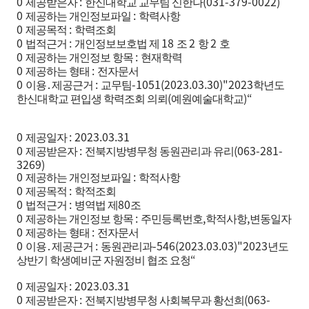
0
:
(031-379-0022)
제공받은자
한신대학교 교무팀 신한나
0
:
제공하는 개인정보파일
학력사항
0
:
제공목적
학력조회
0
:
18
2
2
법적근거
개인정보보호법 제
조
항
호
0
:
제공하는 개인정보 항목
현재학력
0
:
제공하는 형태
전자문서
0
:
-1051(2023.03.30)"2023
이용
․
제공근거
교무팀
학년도
(
)“
한신대학교 편입생 학력조회 의뢰
예원예술대학교
0
: 2023.03.31
제공일자
0
:
(063-281-
제공받은자
전북지방병무청 동원관리과 유리
3269)
0
:
제공하는 개인정보파일
학적사항
0
:
제공목적
학적조회
0
:
80
법적근거
병역법 제
조
0
:
,
,
제공하는 개인정보 항목
주민등록번호
학적사항
변동일자
0
:
제공하는 형태
전자문서
0
:
-546(2023.03.03)"2023
이용
․
제공근거
동원관리과
년도
“
상반기 학생예비군 자원정비 협조 요청
0
: 2023.03.31
제공일자
0
:
(063-
제공받은자
전북지방병무청 사회복무과 황선희