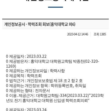
개인정보공시 - 학력조회 회보(홍익대학교 외6)
2023-04-12 14:46
조회 1385
0
: 2023.03.22
제공일자
0
:
(02-320-
제공받은자
홍익대학교 대학원교학팀 박종찬
1269)
0
:
제공하는 개인정보파일
학력사항
0
:
제공목적
학력조회
0
:
18
2
2
법적근거
개인정보보호법 제
조
항
호
0
:
,
제공하는 개인정보 항목
학위등록번호
취득일
0
:
제공하는 형태
전자문서
0
:
-334(2023.03.22)"2023
이용
․
제공근거
대학원교학팀
학
“
년도 전기 홍익대학교 대학원 신입생 학력조회의뢰
0
: 2023.03.24
제공일자