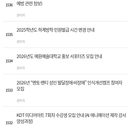
예방 관련 정보)
1536
관리자
2025학년도 하계방학 민원발급 시간 변경 안내
1535
관리자
2026년도 예원예술대학교 홍보 서포터즈 모집 안내
1534
관리자
2026년 “멘토·멘티 성인 발달장애·비장애” 인식개선캠프 참여자
모집
1533
관리자
KDT 미디어아트 7회차 수강생 모집 안내 (AI 애니메이션 제작 강사
양성과정)
1532