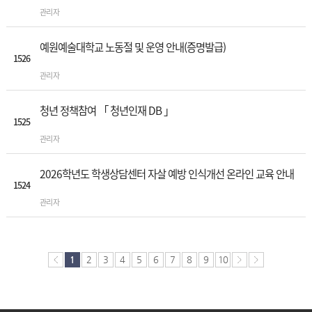
관리자
예원예술대학교 노동절 및 운영 안내(증명발급)
1526
관리자
청년 정책참여 「 청년인재 DB 」
1525
관리자
2026학년도 학생상담센터 자살 예방 인식개선 온라인 교육 안내
1524
관리자
1
2
3
4
5
6
7
8
9
10