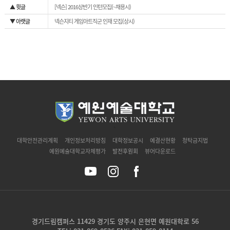
▲ 윗글
[넥슨] 2016상반기 인턴모집(~채용시)
▼ 아랫글
넥슨지티 게임아트직군 인재 모집(상시)
`
대학안전관리계획
개인정보처리방침
대학정보공시
예결산현황
청탁금지법
예원예술대학교자체평가
발전후원회
뷰어다운로드
경기드림캠퍼스 11429 경기도 양주시 은현면 예원대학로 56