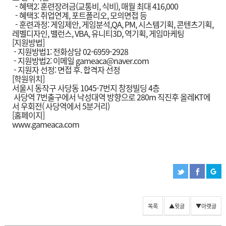
- 혜택2: 훈련장려금(교통비, 식비), 매월 최대 416,000
- 혜택3: 취업연계, 포트폴리오, 모의면접 등
- 훈련과정: 게임제안, 게임분석,QA, PM, 시스템기획, 콘텐츠기획,
레벨디자인, 밸런스, VBA, 유니티3D, 역기획, 게임마케팅
[지원방법]
- 지원방법1: 전화상담 02-6959-2928
- 지원방법2: 이메일 gameaca@naver.com
- 지원자 선정: 면접 후. 합격자 선정
[학원위치]
서울시 동작구 사당동 1045-7번지 창정빌딩 4층
사당역 7번출구에서 낙성대역 방향으로 280m 직진후 올레KT에
서 우회전( 사당역에서 5분거리)
[홈페이지]
www.gameaca.com
목록
▲윗글
▼아랫글