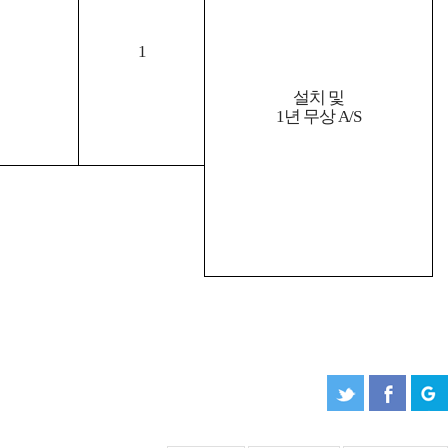
1
설치 및
1년 무상 A/S
예원 AI