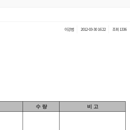
이강범
2012-03-30 16:22
조회 1336
수 량
비 고