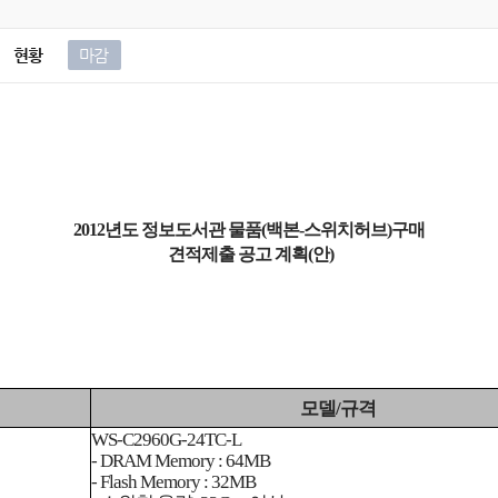
현황
마감
2012년도 정보도서관 물품(백본-스위치허브)구매
견적제출 공고 계획(안)
모델/규격
WS-C2960G-24TC-L
- DRAM Memory : 64MB
- Flash Memory : 32MB