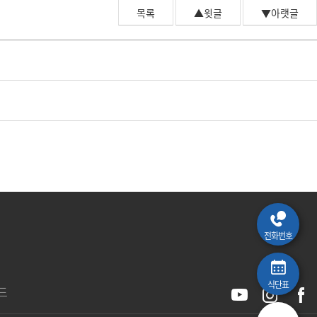
예원예술대학교 AI 상담
목록
▲윗글
▼아랫글
전화번호
식단표
드