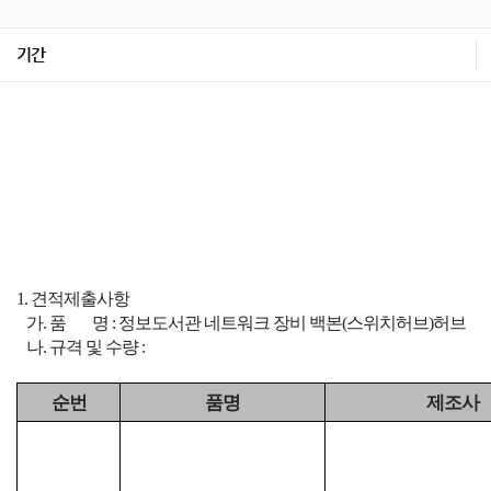
기간
1. 견적제출사항
가. 품 명 : 정보도서관 네트워크 장비 백본(스위치허브)허브
나. 규격 및 수량 :
순번
품명
제조사