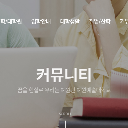
학/대학원
입학안내
대학생활
취업/산학
커
커뮤니티
꿈을 현실로 우리는 예원인 예원예술대학교
SCROLL