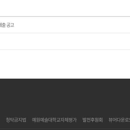
제출 공고
`
청탁금지법
예원예술대학교자체평가
발전후원회
뷰어다운로