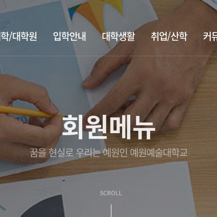
학/대학원
입학안내
대학생활
취업/산학
커
회원메뉴
꿈을 현실로 우리는 예원인 예원예술대학교
SCROLL