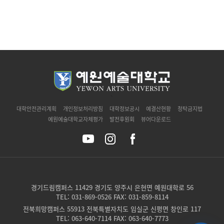
`
대학안전관리계획
개인정보처리방침
대학정보공시
예결산현황
청탁금지법
예원예술대학교자체평가
발전후원회
뷰어다운로드
경기드림캠퍼스 11429 경기도 양주시 은현면 예원대학로 56
TEL: 031-869-0526 FAX: 031-859-8114
전북희망캠퍼스 55913 전북특별자치도 임실군 신평면 창인로 117
TEL: 063-640-7114 FAX: 063-640-7773