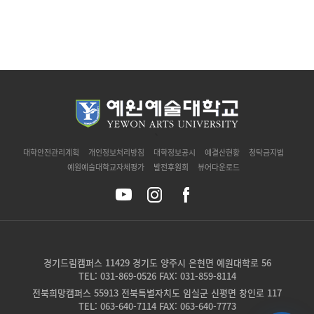
`
대학안전관리계획
개인정보처리방침
대학정보공시
예결산현황
청탁금지법
예원예술대학교자체평가
발전후원회
뷰어다운로드
경기드림캠퍼스 11429 경기도 양주시 은현면 예원대학로 56
TEL: 031-869-0526 FAX: 031-859-8114
전북희망캠퍼스 55913 전북특별자치도 임실군 신평면 창인로 117
TEL: 063-640-7114 FAX: 063-640-7773