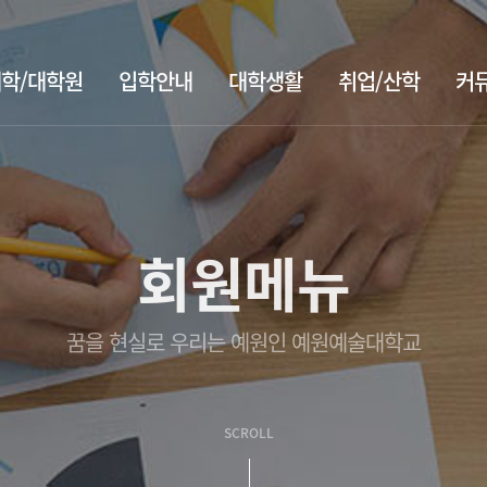
학/대학원
입학안내
대학생활
취업/산학
커
회원메뉴
꿈을 현실로 우리는 예원인 예원예술대학교
SCROLL