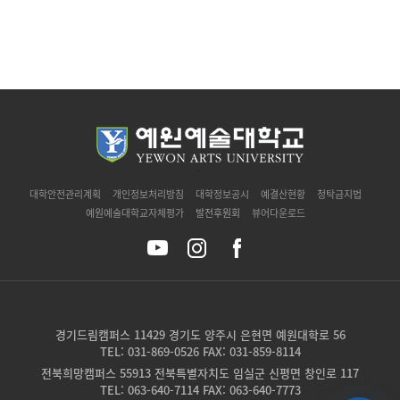
`
대학안전관리계획
개인정보처리방침
대학정보공시
예결산현황
청탁금지법
예원예술대학교자체평가
발전후원회
뷰어다운로드
경기드림캠퍼스 11429 경기도 양주시 은현면 예원대학로 56
TEL: 031-869-0526 FAX: 031-859-8114
전북희망캠퍼스 55913 전북특별자치도 임실군 신평면 창인로 117
TEL: 063-640-7114 FAX: 063-640-7773