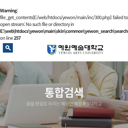
Warning
:
file_get_contents(E:/web/htdocs/yewon/main/inc/300.php): failed to
예원 AI
open stream: No such file or directory in
예원예술대학교 AI 상담
E:\web\htdocs\yewon\main\skin\common\yewon_search\search.
on line
257
통합검색
꿈을 현실로 우리는 예원인 예원예술대학교
SCROLL