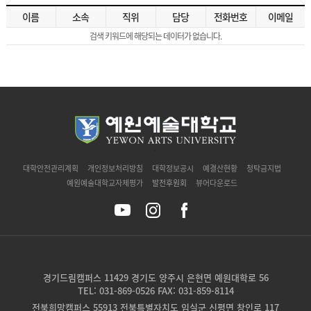
이름
소속
직위
담당
전화번호
이메일
검색 키워드에 해당되는 데이터가 없습니다.
`
대학안전관리계획
개인정보처리방침
대학정보공시
예결산현황
청탁금지법
예원예술대학교자체평가
발전후원회
뷰어다운로드
경기드림캠퍼스 11429 경기도 양주시 은현면 예원대학로 56
TEL: 031-869-0526 FAX: 031-859-8114
전북희망캠퍼스 55913 전북특별자치도 임실군 신평면 창인로 117