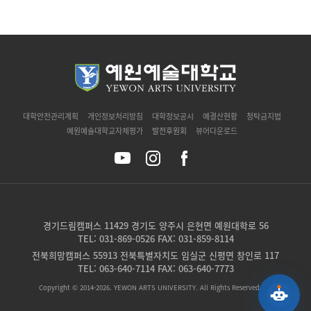
`
대학안전관리계획
개인정보처리방침
대학정보공시
예결산현황
청탁금지법
예원예술대학교자체평가
발전후원회
뷰어다운로드
경기드림캠퍼스 11429 경기도 양주시 은현면 예원대학로 56
TEL: 031-869-0526 FAX: 031-859-8114
전북희망캠퍼스 55913 전북특별자치도 임실군 신평면 창인로 117
TEL: 063-640-7114 FAX: 063-640-7773
Copyright © 2014-2026. YEWON ARTS UNIVERSITY. All Rights Reserved.