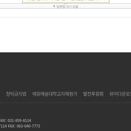
`
청탁금지법
예원예술대학교자체평가
발전후원회
뷰어다운로
FAX: 031-859-8114
7114 FAX: 063-640-7773