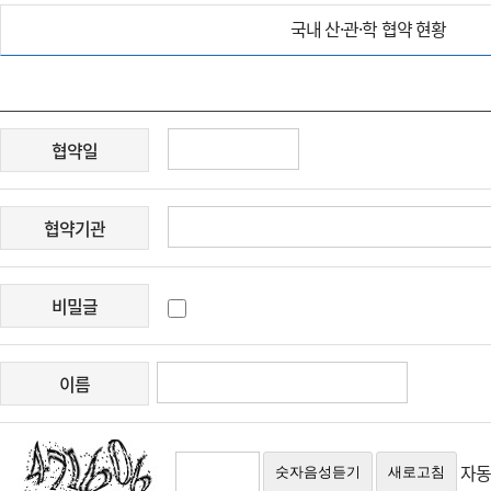
국내 산·관·학 협약 현황
협약일
협약기관
비밀글
이름
자동
숫자음성듣기
새로고침