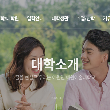
학/대학원
입학안내
대학생활
취업/산학
커
대학소개
꿈을 현실로 우리는 예원인 예원예술대학교
SCROLL