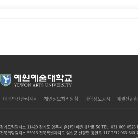
대학안전관리계획
개인정보처리방침
대학정보공시
예결산현황
경기드림캠퍼스 11429 경기도 양주시 은현면 예원대학로 56
TEL: 031-869-0526 
전북희망캠퍼스 55913 전북특별자치도 임실군 신평면 창인로 117
TEL: 063-640-