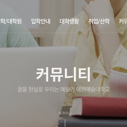
학/대학원
입학안내
대학생활
취업/산학
커
커뮤니티
꿈을 현실로 우리는 예원인 예원예술대학교
SCROLL