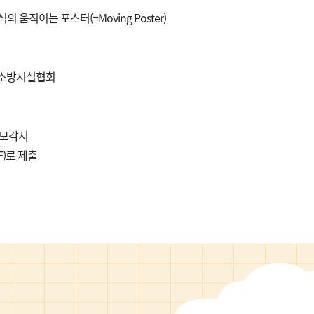
움직이는 포스터(=Moving Poster)
국소방시설협회
 응모각서
F)로 제출