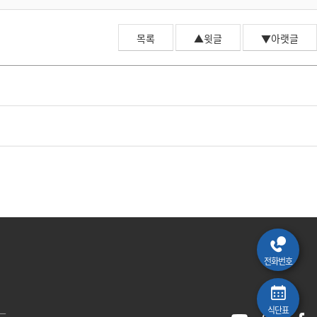
예원 AI
예원예술대학교 AI 상담
목록
▲윗글
▼아랫글
전화번호
식단표