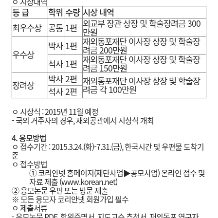
ㅇ 시상내역
등 급
학위
수량
시상 내역
외교부 장관 상장 및 학술장려금 300
최우수상
공통
1편
만원
재외동포재단 이사장 상장 및 학술장
박사
1편
려금 200만원
우수상
재외동포재단 이사장 상장 및 학술장
석사
1편
려금 150만원
박사
2편
재외동포재단 이사장 상장 및 학술장
장려상
려금 각 100만원
석사
2편
ㅇ 시상식 : 2015년 11월 예정
- 국외 거주자의 경우, 재외공관에서 시상식 개최
4.
응모방법
ㅇ 접수기간 : 2015.3.24.(화)-7.31.(금), 한국시간 및 우편물 도착기
준
ㅇ 접수방법
① 코리안넷 홈페이지(재단사업▶공모사업) 온라인 접수 및
자료 제출 (
www.korean.net
)
② 응모논문 우편 또는 방문 제출
※ 모든 응모자 코리안넷 회원가입 필수
ㅇ 제출서류
- 응모논문 PDF, 학위증명서, 지도교수 추천서, 재외동포 연구자