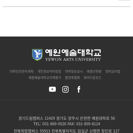
`
대학안전관리계획
개인정보처리방침
대학정보공시
예결산현황
청탁금지법
예원예술대학교자체평가
발전후원회
뷰어다운로드
경기드림캠퍼스 11429 경기도 양주시 은현면 예원대학로 56
TEL: 031-869-0526 FAX: 031-859-8114
전북희망캠퍼스 55913 전북특별자치도 임실군 신평면 창인로 117