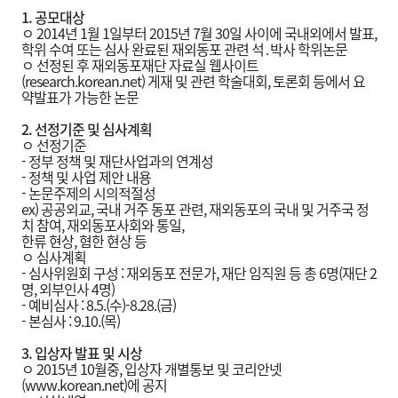
1.
공모대상
ㅇ 2014년 1월 1일부터 2015년 7월 30일 사이에 국내외에서 발표,
학위 수여 또는 심사 완료된 재외동포 관련 석․박사 학위논문
ㅇ 선정된 후 재외동포재단 자료실 웹사이트
(research.korean.net) 게재 및 관련 학술대회, 토론회 등에서 요
약발표가 가능한 논문
2.
선정기준 및 심사계획
ㅇ 선정기준
- 정부 정책 및 재단사업과의 연계성
- 정책 및 사업 제안 내용
- 논문주제의 시의적절성
ex) 공공외교, 국내 거주 동포 관련, 재외동포의 국내 및 거주국 정
치 참여, 재외동포사회와 통일,
한류 현상, 혐한 현상 등
ㅇ 심사계획
- 심사위원회 구성 : 재외동포 전문가, 재단 임직원 등 총 6명(재단 2
명, 외부인사 4명)
- 예비심사 : 8.5.(수)-8.28.(금)
- 본심사 : 9.10.(목)
3.
입상자 발표 및 시상
ㅇ 2015년 10월중, 입상자 개별통보 및 코리안넷
(www.korean.net)에 공지