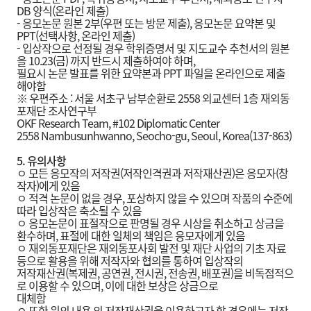
DB 양식(온라인 제출)
- 응모논문 원본 2부(우편 또는 방문 제출), 응모논문 요약본 및
PPT(선택사항, 온라인 제출)
- 입상작으로 선정될 경우 학위증명서 및 지도교수 추천서의 원본
을 10.23(금) 까지 반드시 제출하여야 하며,
필요시 논문 발표를 위한 요약본과 PPT 파일을 온라인으로 제출
해야함
※ 우편주소 : 서울 서초구 남부순환로 2558 외교센터 1층 재외동
포재단 조사연구부
OKF Research Team, #102 Diplomatic Center
2558 Nambusunhwanno, Seocho-gu, Seoul, Korea(137-863)
5.
유의사항
ㅇ 모든 응모작의 저작권(저작인격권과 저작재산권)은 응모자(창
작자)에게 있음
ㅇ 적격 논문이 없을 경우, 포상하지 않을 수 있으며 작품의 수준에
따라 입상작은 축소될 수 있음
ㅇ 응모논문이 표절작으로 판명될 경우 시상을 취소하고 상금을
환수하며, 표절에 대한 일체의 책임은 응모자에게 있음
ㅇ 재외동포재단은 재외동포사회 발전 및 재단 사업의 기초 자료
등으로 활용을 위해 저작자와 협의를 통하여 입상작의
저작재산권(복제권, 공연권, 전시권, 전송권, 배포권)을 비독점적으
로 이용할 수 있으며, 이에 대한 보상은 상금으로
대체함
ㅇ 또한 위의 내용 외 저작재산권을 이용하고자 할 경우에는 저작