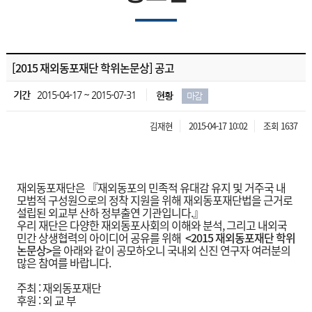
[2015 재외동포재단 학위논문상] 공고
기간
2015-04-17 ~ 2015-07-31
현황
마감
김재현
2015-04-17 10:02
조회 1637
재외동포재단은 『재외동포의 민족적 유대감 유지 및 거주국 내
모범적 구성원으로의 정착 지원을 위해 재외동포재단법을 근거로
설립된 외교부 산하 정부출연 기관입니다.』
우리 재단은 다양한 재외동포사회의 이해와 분석, 그리고 내외국
민간 상생협력의 아이디어 공유를 위해
<2015
재외동포재단 학위
논문상>
을 아래와 같이 공모하오니 국내외 신진 연구자 여러분의
많은 참여를 바랍니다.
주최 : 재외동포재단
후원 : 외 교 부