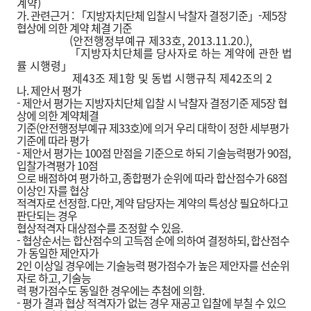
계약)
가. 관련근거 : 「지방자치단체 입찰시 낙찰자 결정기준」-제5장
협상에 의한 계약 체결 기준
(안전행정부예규 제33호, 2013.11.20.),
「지방자치단체를 당사자로 하
는 계약에 관한 법
률 시행령」
제43조 제1항 및 동법 시행규칙 제42조의 2
나. 제안서 평가
- 제안서 평가는 지방자치단체 입찰 시 낙찰자 결정기준 제5장 협
상에 의한 계약체결
기준(안전행정부예규 제33호)에 의거 우리 대학이 정한 세부평가
기준에 따라 평가
- 제안서 평가는 100점 만점을 기준으로 하되 기술능력평가 90점,
입찰가격평가 10점
으로 배점하여 평가하고, 종합평가 순위에 따라 합산점수가 68점
이상인 자를 협상
적격자로 선정함. 다만, 계약 담당자는 계약의 특성상 필요하다고
판단되는 경우
협상적격자 대상점수를 조정할 수 있음.
- 협상순서는 합산점수의 고득점 순에 의하여 결정하되, 합산점수
가 동일한 제안자가
2인 이상일 경우에는 기술능력 평가점수가 높은 제안자를 선순위
자로 하고, 기술능
력 평가점수도 동일한 경우에는 추첨에 의함.
- 평가 결과 협상 적격자가 없는 경우 재공고 입찰에 부칠 수 있으