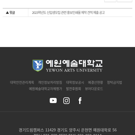
▲ 윗글
2023학년도 신입생모집 관련 홍보인쇄물 제작 견적 제출 공고
`
대학안전관리계획
개인정보처리방침
대학정보공시
예결산현황
청탁금지법
예원예술대학교자체평가
발전후원회
뷰어다운로드
경기드림캠퍼스 11429 경기도 양주시 은현면 예원대학로 56