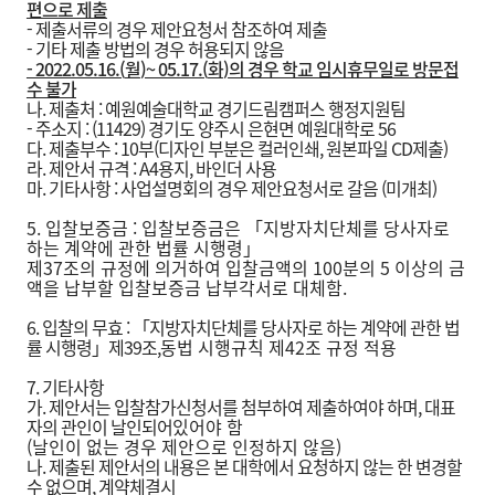
편으로 제출
- 제출서류의 경우 제안요청서 참조하여 제출
- 기타 제출 방법의 경우 허용되지 않음
- 2022.05.16.(
월
)~ 05.17.(
화
)
의 경우 학교 임시휴무일로 방문접
수 불가
나. 제출처 : 예원예술대학교 경기드림캠퍼스 행정지원팀
- 주소지 : (11429) 경기도 양주시 은현면 예원대학로 56
다. 제출부수 : 10부(디자인 부분은 컬러인쇄, 원본파일 CD제출)
라. 제안서 규격 : A4용지, 바인더 사용
마. 기타사항 : 사업설명회의 경우 제안요청서로 갈음 (미개최)
5. 입찰보증금 : 입찰보증금은 「지방자치단체를 당사자로
하는 계약에 관한 법률 시행령」
제37조의 규정에 의거하여 입찰금액의 100분의 5 이상의 금
액을 납부할 입찰보증금 납부각서로 대체함.
6. 입찰의 무효 : 「지방자치단체를 당사자로 하는 계약에 관한 법
률 시행령」제39조,
동법 시행규칙 제42조 규정 적용
7. 기타사항
가. 제안서는 입찰참가신청서를 첨부하여 제출하여야 하며, 대표
자의 관인이 날인되어
있어야 함
(날인이 없는 경우 제안으로 인정하지 않음)
나. 제출된 제안서의 내용은 본 대학에서 요청하지 않는 한 변경할
수 없으며, 계약체결
시