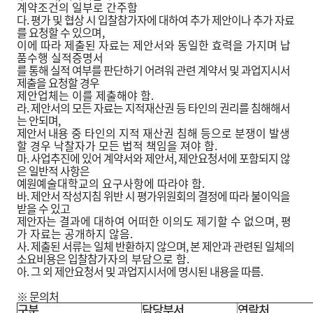
계약조건의 일부로 간주함
다. 평가 및 협상 시 입찰참가자에 대하여 추가 제안이나 추가 자료
를 요청할 수 있으
며,
이에 따라 제출된 자료는 제안서와 동일한 효력을 가지며 납
품수행 실적증명서
를 통해 실적 여부를 판단하기 어려워 관련 계약서 및 과업지시서
제출을 요청할 경
우
제안업체는 이를 제출해야 함.
라. 제안서의 모든 자료는 지적재산권 등 타인의 권리를 침해해서
는 안되며,
제안서 내
용 중 타인의 지적 재산권 침해 등으로 분쟁이 발생
할 경우 낙찰자가 모든 법적 책
임을 져야 함.
마. 사업추진에 있어 계약서와 제안서, 제안요청서에 포함되지 않
은 일반적 사항은
예원
예술대학교의 요구사항에 따라야 함.
바. 제안서 작성지침 위반 시 평가위원회의 결정에 따라 불이익을
받을 수 있고
제안자
는 결과에 대하여 어떠한 이의도 제기할 수 없으며, 평
가 자료는 공개하지 않음.
사. 제출된 서류는 일체 반환하지 않으며, 본 제안과 관련된 일체의
소요비용은 입찰참
가자의 부담으로 함.
아. 그 외 제안요청서 및 과업지시서에 명시된 내용을 따름.
※ 문의처
구분
담당부서
연락처