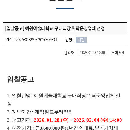
[입찰공고] 예원예술대학교 구내식당 위탁운영업체 선정
기간
2026-01-28 ~ 2026-02-04
현황
마감
관리자
2026-01-28 10:30
조회 804
입찰공고
1.
입찰건명
:
예원예술대학교 구내식당 위탁운영업체 선
정
2. 계약
기간
: 계약일
로부터
5년
3.
공고기간
:
2026. 01. 28.(
수
) ~ 2026. 02. 04.(
수
) 14:00
4. 예정가격
:
금3
,600,000
원
(
1년간 임대료, 부가가치세