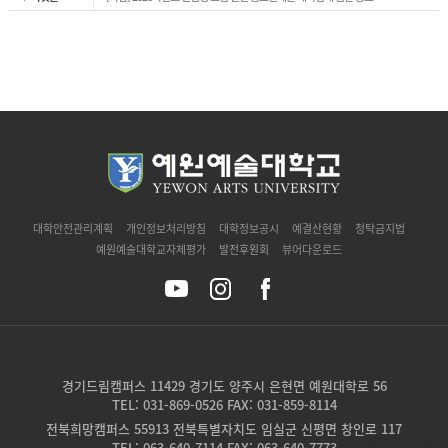
`
대학안전관리계획
개인정보처리방침
대학정보공시
예결산현황
청탁금지법
예원예술대학교자체평가
발전후원회
뷰어다운로드
경기드림캠퍼스 11429 경기도 양주시 은현면 예원대학로 56
TEL: 031-869-0526 FAX: 031-859-8114
전북희망캠퍼스 55913 전북특별자치도 임실군 신평면 창인로 117
TEL: 063-640-7114 FAX: 063-640-7773