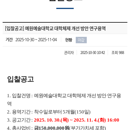
[입찰공고] 예원예술대학교 대학체제 개선 방안 연구용역
기간
2025-10-30 ~ 2025-11-04
현황
마감
관리자
2025-10-30 10:42
조회 988
입찰공고
1.
입찰건명
:
예원예술대학교 대학체제 개선 방안 연구용
역
2.
용역기간
:
착수일로부터
5
개월
(150
일
)
3.
공고기간
:
2025. 10. 30.(
목
) ~ 2025. 11. 4.(
화
) 16:00
4.
총사업비
:
금
150,000,000
원
(
부가가치세 포함
)