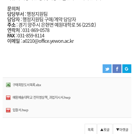
문의처
담당부서
: 행정지원팀
담당자
: 행정지원팀 구매/계약 담당자
주소
: 경기 양주시 은현면 예원대학로 56 (225호)
연락처
: 031-869-0578
FAX
: 031-859-8114
이메일
: a0210@office.yewon.ac.kr
구매희망도서목록.xlsx
예원예술대학교 전자영상책_과업지시서.hwp
입찰서.hwp
목록
▲윗글
▼아랫글