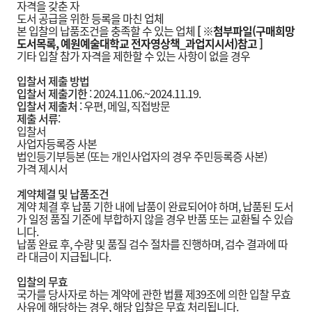
자격을 갖춘 자
도서 공급을 위한 등록을 마친 업체
본 입찰의 납품조건을 충족할 수 있는 업체
[ ※첨부파일(구매희망
도서목록, 예원예술대학교 전자영상책_과업지시서)참고 ]
기타 입찰 참가 자격을 제한할 수 있는 사항이 없을 경우
입찰서 제출 방법
입찰서 제출기한
: 2024.11.06.~2024.11.19.
입찰서 제출처
: 우편, 메일, 직접방문
제출 서류
:
입찰서
사업자등록증 사본
법인등기부등본 (또는 개인사업자의 경우 주민등록증 사본)
가격 제시서
계약체결 및 납품조건
계약 체결 후 납품 기한 내에 납품이 완료되어야 하며, 납품된 도서
가 일정 품질 기준에 부합하지 않을 경우 반품 또는 교환될 수 있습
니다.
납품 완료 후, 수량 및 품질 검수 절차를 진행하며, 검수 결과에 따
라 대금이 지급됩니다.
입찰의 무효
국가를 당사자로 하는 계약에 관한 법률 제39조에 의한 입찰 무효
사유에 해당하는 경우, 해당 입찰은 무효 처리됩니다.