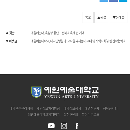
목록
▲윗글
▼아랫글
▲ 윗글
예원예술대, 육상부 창단…전북 체육계 큰 기대
▼ 아랫글
예원예술대학교, 대자인병원과 ‘교직원 복지증대 우대 및 지역사회’위한 산학협력 체
결
`
대학안전관리계획
개인정보처리방침
대학정보공시
예결산현황
청탁금지법
예원예술대학교자체평가
발전후원회
뷰어다운로드