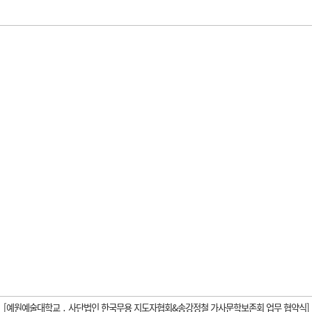
[예원예술대학교 ․ 사단법인 한국무용 지도자협회&송강정철 가사문학보존회 업무 협약식]