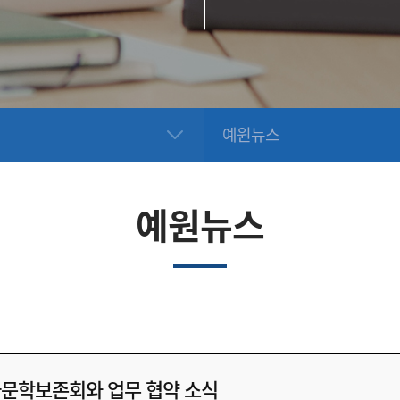
예원뉴스
예원뉴스
문학보존회와 업무 협약 소식