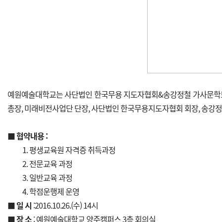
예원예술대학교는 사단법인 한국무용 지도자협회&송강정철 가사문학보
총장, 미래비전사업단 단장, 사단법인 한국무용지도자협회 회장, 송강
■
협약내용 :
1. 평생교육원 자격증 취득과정
2. 전문교육 과정
3. 일반교육 과정
4. 학점운행제 운영
■
일 시
:2016.10.26.(수) 14시
■
장 소
: 예원예술대학교 양주캠퍼스 3층 회의실