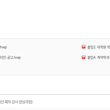
hwp
붙임2. 대학원 학
안) 공고.hwp
붙임4. 계약학과
이션 제작 강사 양성과정)