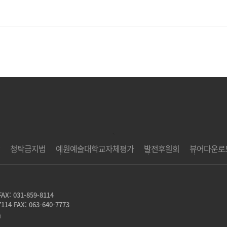
`
청탁금지법
예원예술대학교자체평가
발전후원회
뷰어다운로
FAX: 031-859-8114
7114 FAX: 063-640-7773