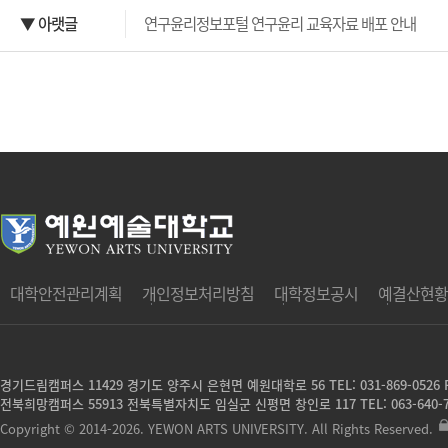
▼ 아랫글
연구윤리정보포털 연구윤리 교육자료 배포 안내
대학안전관리계획
개인정보처리방침
대학정보공시
예결산현황
경기드림캠퍼스 11429 경기도 양주시 은현면 예원대학로 56
TEL: 031-869-0526 
전북희망캠퍼스 55913 전북특별자치도 임실군 신평면 창인로 117
TEL: 063-640-
Copyright © 2014-2026. YEWON ARTS UNIVERSITY. All Rights Reserved.