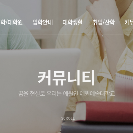
학/대학원
입학안내
대학생활
취업/산학
커
커뮤니티
꿈을 현실로 우리는 예원인 예원예술대학교
SCROLL