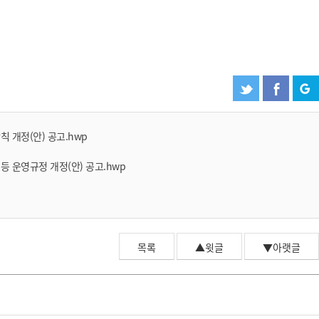
칙 개정(안) 공고.hwp
 등 운영규정 개정(안) 공고.hwp
예원 AI
예원예술대학교 AI 상담
목록
▲윗글
▼아랫글