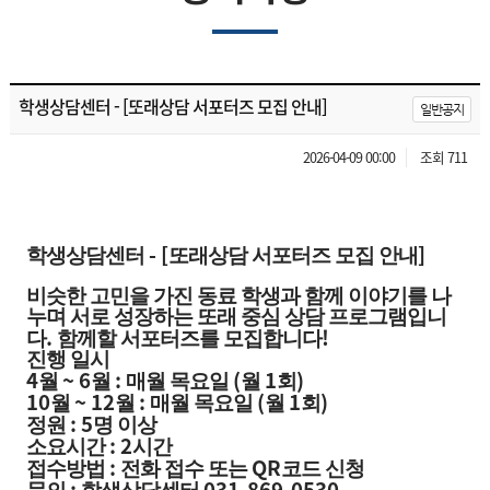
학생상담센터 - [또래상담 서포터즈 모집 안내]
일반공지
2026-04-09 00:00
조회 711
- [
]
학생상담센터
또래상담 서포터즈 모집 안내
비슷한 고민을 가진 동료 학생과 함께 이야기를 나
누며 서로 성장하는 또래 중심 상담 프로그램입니
.
!
다
함께할 서포터즈를 모집합니다
진행 일시
4
~ 6
:
(
1
)
월
월
매월 목요일
월
회
10
~ 12
:
(
1
)
월
월
매월 목요일
월
회
: 5
정원
명 이상
: 2
소요시간
시간
:
QR
접수방법
전화 접수 또는
코드 신청
:
031-869-0530